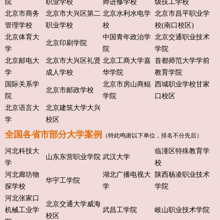
院
职业学校
师进修学校
级技工学校
北京市商务
北京市大兴区第二
北京水利水电学
北京市昌平职业学
管理学校
职业学校
校
校(南口校区)
北京体育大
中国青年政治学
北京交通职业技术
北京印刷学院
学
院
学院
北京邮电大
北京市大兴区礼贤
北京工商大学嘉
首都师范大学学前
学
成人学校
华学院
教育学院
国际关系学
北京市房山商鲲
西城职业学校甘家
北京市邮政学校
院
学院
口校区
北京语言大
北京建筑大学大兴
学
校区
全国各省市部分大学案例
（特此鸣谢以下单位，排名不分先后）
河北科技大
临潼区特殊教育学
山东东营职业学院
武汉大学
学
校
河北廊坊物
湖北广播电视大
陕西杨凌职业技术
华宇工学院
探学校
学
学院
河北张家口
北京交通大学威海
机械工业学
武昌工学院
岐山职业技术学院
校区