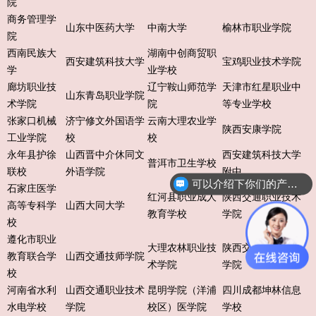
院
商务管理学
山东中医药大学
中南大学
榆林市职业学院
院
西南民族大
湖南中创商贸职
西安建筑科技大学
宝鸡职业技术学院
学
业学校
廊坊职业技
辽宁鞍山师范学
天津市红星职业中
山东青岛职业学院
术学院
院
等专业学校
张家口机械
济宁修文外国语学
云南大理农业学
陕西安康学院
工业学院
校
校
永年县护徐
山西晋中介休同文
西安建筑科技大学
普洱市卫生学校
联校
外语学院
附中
可以介绍下你们的产品么？
石家庄医学
红河县职业成人
陕西交通职业技术
高等专科学
山西大同大学
教育学校
学院
校
遵化市职业
大理农林职业技
陕西交通职业技术
教育联合学
山西交通技师学院
术学院
学院
校
河南省水利
山西交通职业技术
昆明学院（洋浦
四川成都坤林信息
水电学校
学院
校区）医学院
学校