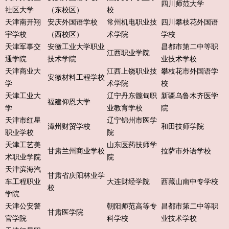
四川师范大学
社区大学
（东校区）
校
天津南开翔
安庆外国语学校
常州机电职业技
四川攀枝花外国语
宇学校
（西校区）
术学院
学校
天津军事交
安徽工业大学职业
昌都市第二中等职
江西职业学院
通学院
技术学院
业技术学校
天津商业大
江西上饶职业技
攀枝花市外国语学
安徽材料工程学校
学
术学院
校
天津工业大
辽宁丹东髋甸职
新疆乌鲁木齐医学
福建仰恩大学
学
业教育学校
院
天津市红星
辽宁锦州市医学
漳州财贸学校
和田技师学院
职业学校
院
天津工艺美
山东医药技师学
甘肃兰州商业学校
拉萨市外语学校
术职业学院
院
天津滨海汽
甘肃省庆阳林业学
车工程职业
大连财经学院
西藏山南中专学校
校
学院
天津公安警
朝阳师范高等专
昌都市第二中等职
甘肃医学院
官学院
科学校
业技术学校