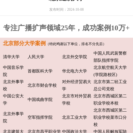
发布时间：2024-10-08
专注广播扩声领域25年，成功案例10万+
北京部分大学案例
（特此鸣谢以下单位，排名不分先后）
中国人民武装警察
清华大学
人民大学
北京外交学院
部队指挥学院
中国音乐学
北京航空航天大学
首都医科大学
华北电力大学
院
(学院路校区)
北京外事学
对外经济贸易大
北京市第二轻工业
北京市财会学校
校
学
总公司党校
中国公安大
北京市对外贸易
北京市西城区第二
中国戏曲学院
学
学校
职业学校本校
北京市西城区第二
北京外事学
空军指挥学院
北京工业大学
职业学校菜市口分
院
校
北京建筑大
北京市昌平职业学
中国政法大学
中国人民解放军陆