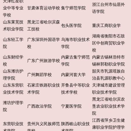
天津红星职
浙江台州市仙居外
业中等专业
甘肃体育运动学校
集宁师范学院
语学院
学校
山东莱芜技
黑龙江省哈尔滨森
包头医学院
重庆工商职业学
术职业学院
工技校
湖南省衡阳市石鼓
山东轻工学
广东深圳外国语学
乌海市职业技术
区中创商贸职业学
院
校
学院
校
山东财经学
内蒙古集宁师范
内蒙古锡林浩特市
广东广州旅游学校
校
学院
锡林郭勒职业学院
山东潍坊护
韶关市乳源瑶族自
广州舞蹈学校
内蒙河套大学
理学院
治县乳源职教中心
山东东营职
石家庄铁路职业技
开鲁县中等职业
天津城市建设管理
业技术学院
术学院
技术学校
职业技术学院
黑龙江省哈尔滨农
潍坊护理学
广西政法学院
宁夏医学院
垦农业职业技术学
院
院
江西省萍乡卫生健
东营职业技
贵州兴义民族师范
陕西岐山职业技
康职业学院护理学
术学院
学校
术学院