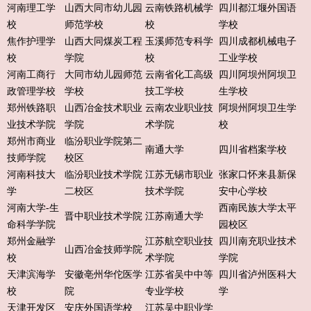
河南理工学
山西大同市幼儿园
云南铁路机械学
四川都江堰外国语
校
师范学校
校
学校
焦作护理学
山西大同煤炭工程
玉溪师范专科学
四川成都机械电子
校
学院
校
工业学校
河南工商行
大同市幼儿园师范
云南省化工高级
四川阿坝州阿坝卫
政管理学校
学校
技工学校
生学校
郑州铁路职
山西冶金技术职业
云南农业职业技
阿坝州阿坝卫生学
业技术学院
学院
术学院
校
郑州市商业
临汾职业学院第二
南通大学
四川省档案学校
技师学院
校区
河南科技大
临汾职业技术学院
江苏无锡市职业
张家口怀来县新保
学
二校区
技术学院
安中心学校
河南大学-生
西南民族大学太平
晋中职业技术学院
江苏南通大学
命科学学院
园校区
郑州金融学
江苏航空职业技
四川南充职业技术
山西冶金技师学院
校
术学院
学院
天津滨海学
安徽亳州华佗医学
江苏省吴中中等
四川省泸州医科大
校
院
专业学校
学
天津开发区
安庆外国语学校
江苏吴中职业学