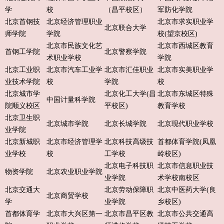
学
校
（昌平校区）
军防化学院
北京首钢技
北京经济管理职业
北京市求实职业学
北京联合大学
师学院
学院
校(望京校区)
北京市民族文化艺
北京市西城区教育
首钢工学院
北京警察学院
术职业学校
学院
北京工业职
北京市汽车工业学
北京市汇佳职业
北京市实美职业学
业技术学院
校
学院
校
北京城市学
北京化工大学(昌
北京市东城区特殊
中国计量科学院
院顺义校区
平校区)
教育学校
北京卫生职
北京城市学院
北京长城学院
北京现代职业学校
业学院
北京新城职
北京市经济管理学
北京科技高级技
首都体育学院(凤凰
业学校
校
工学校
岭校区)
北京电子科技职
北京市信息职业技
物资学院
北京农业职业学院
业学院
术学校南校区
北京交通大
北京劳动保障职
北京中医药大学(良
北京商贸学校
学
业学院
乡校区)
首都体育学
北京市大兴区第一
北京市昌平区教
北京市公共交通高