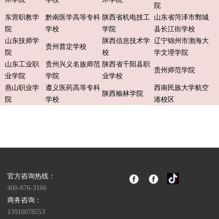
院
东营职教学
黔南医学高等专科
陕西省机电技工
山东省菏泽市鄄城
院
学校
学院
县长江街学校
山东技师学
陕西信息技术学
辽宁锦州市渤海大
贵州普定学校
院
校
学文理学院
山东工业职
贵州兴义名族师范
陕西省千阳县职
贵州师范学院
业学院
学院
业学校
燕山职业学
遵义医药高等专科
西南民族大学航空
陕西榆林学院
院
学校
港校区
官方咨询热线：
400-876-3166
商务咨询：
13910078553