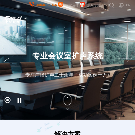
EN
400-876-3166
淘宝店铺
京东专卖店
校园AI智慧体育 提供一站式解决方
案
无感自动测试/课后自主锻炼/多媒体教学 | 形成日、周、月
排行榜 | 激发学生锻炼兴趣与积极性
解决方案